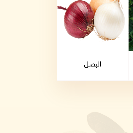
البصل
بصل أخضر