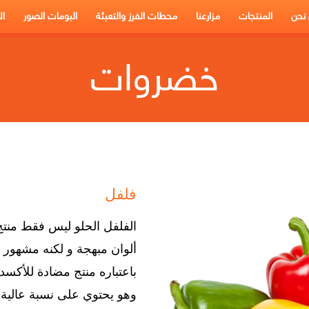
نحن
المنتجات
مزارعنا
محطات الفرز والتعبئة
البومات الصور
ال
خضروات
الرئيسية
←
خضروات
←
فلفل
فلفل
الفلفل الحلو ليس فقط منتج
ألوان مبهجة و لكنه مشهور أ
باعتباره منتج مضادة للأكسد
وهو يحتوي على نسبة عالية