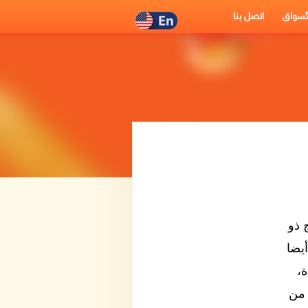
أسواق
اتصل بنا
 ذو
يضا
ة،
 من