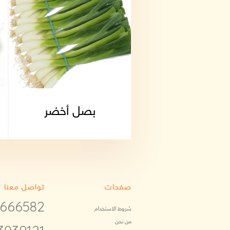
البصل
بصل أخضر
صفحات
تواصل معنا
6666582
شروط الاستخدام
من نحن