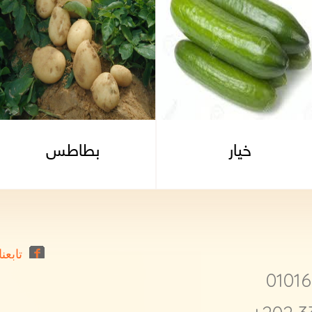
خيار
بطاطس
تابعنا
0101